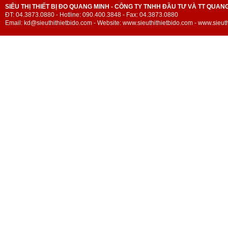
SIÊU THỊ THIẾT BỊ ĐO QUANG MINH - CÔNG TY TNHH ĐẦU TƯ VÀ TT QUAN
ĐT: 04.3873.0880 - Hotline: 090.400.3848 - Fax: 04.3873.0880
Email: kd@sieuthithietbido.com - Website: www.sieuthithietbido.com - www.sieuth