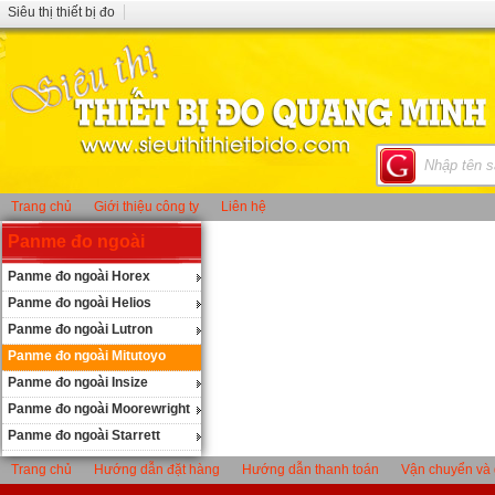
Siêu thị thiết bị đo
Trang chủ
Giới thiệu công ty
Liên hệ
Panme đo ngoài
Panme đo ngoài Horex
Panme đo ngoài Helios
Panme đo ngoài Lutron
Panme đo ngoài Mitutoyo
Panme đo ngoài Insize
Panme đo ngoài Moorewright
Panme đo ngoài Starrett
Trang chủ
Hướng dẫn đặt hàng
Hướng dẫn thanh toán
Vận chuyển và 