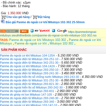
- Độ chính xác: ±2μm
- Bảo hành: 12 tháng
Giá:
1.350.000
VND
/
Cho vào giỏ hàng
Đặt hàng
Báo giá Panme đo ngoài cơ khí Mitutoyo 102-302 25-50mm
https://panmedongoai-
mitutoyo.sieuthithietbido.com/panme-do-ngoai-co-khi-mitutoyo-102-302.rss
Panme đo ngoài cơ khí Mitutoyo 102-302
Panme đo ngoài cơ khí
TAGS:
Mitutoyo
Panme đo ngoài cơ khí
Mitutoyo 102-302
SẢN PHẨM KHÁC
- 5.150.000 VND
Panme đo ngoài cơ khí Mitutoyo 104-135A
- 7.500.000 VND
Panme đo ngoài điện tử Mitutoyo 293-251-10
- 5.650.000 VND
Panme đo ngoài điện tử Mitutoyo 342-251-30
- 7.550.000 VND
Panme đo ngoài cơ khí Mitutoyo 104-142A
- 7.300.000 VND
Panme đo ngoài điện tử Mitutoyo 293-250-10
- 3.450.000 VND
Panme đo ngoài điện tử Mitutoyo 293-241-30
- 4.350.000 VND
Panme đo ngoài hiển thị số chống nước Mitutoyo 293-243-30
- 6.050.000 VND
Panme đo ngoài điện tử Mitutoyo 331-251-30
- 2.850.000 VND
Panme đo ngoài điện tử Mitutoyo 293-821-30
- 3.950.000 VND
Panme đo ngoài hiển thị số Mitutoyo 293-242-30
- 2.950.000 VND
Panme đo ngoài điện tử Mitutoyo 293-831
- 2.550.000 VND
Panme đo ghép mí lon Mitytoyo 147-105
- 2.750.000 VND
Panme đo ngoài điện tử Mitutoyo 293-240-30
- 3.050.000 VND
Panme đo ngoài điện tử Mitutoyo 293-340
- 2.050.000 VND
Panme đo ngoài cơ khí Mitutoyo 103-142-10