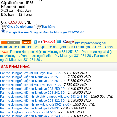
Cấp độ bảo vệ : IP65
Hệ đơn vị : mét
Xuất xứ : Nhật Bản
Bảo hành : 12 tháng
Giá:
6.050.000
VND
/
Cho vào giỏ hàng
Đặt hàng
Báo giá Panme đo ngoài điện tử Mitutoyo 331-251-30
https://panmedongoai-
mitutoyo.sieuthithietbido.com/panme-do-ngoai-dien-tu-mitutoyo-331-251-30.rss
Panme đo ngoài điện tử Mitutoyo 331-251-30
Panme đo ngoài điện
TAGS:
tử Mitutoyo
Panme đo ngoài điện tử
Mitutoyo 331-251-30
Panme đo
ngoài Mitutoyo 331-251-30
SẢN PHẨM KHÁC
- 5.150.000 VND
Panme đo ngoài cơ khí Mitutoyo 104-135A
- 7.500.000 VND
Panme đo ngoài điện tử Mitutoyo 293-251-10
- 5.650.000 VND
Panme đo ngoài điện tử Mitutoyo 342-251-30
- 7.550.000 VND
Panme đo ngoài cơ khí Mitutoyo 104-142A
- 7.300.000 VND
Panme đo ngoài điện tử Mitutoyo 293-250-10
- 3.450.000 VND
Panme đo ngoài điện tử Mitutoyo 293-241-30
- 4.350.000 VND
Panme đo ngoài hiển thị số chống nước Mitutoyo 293-243-30
- 2.850.000 VND
Panme đo ngoài điện tử Mitutoyo 293-821-30
- 3.950.000 VND
Panme đo ngoài hiển thị số Mitutoyo 293-242-30
- 2.950.000 VND
Panme đo ngoài điện tử Mitutoyo 293-831
- 2.550.000 VND
Panme đo ghép mí lon Mitytoyo 147-105
- 2.750.000 VND
Panme đo ngoài điện tử Mitutoyo 293-240-30