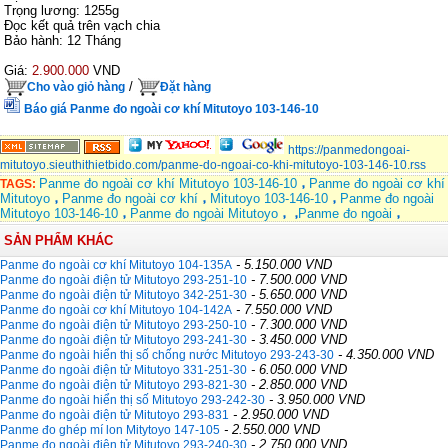
Trọng lương: 1255g
Đọc kết quả trên vạch chia
Bảo hành: 12 Tháng
Giá:
2.900.000
VND
/
Cho vào giỏ hàng
Đặt hàng
Báo giá Panme đo ngoài cơ khí Mitutoyo 103-146-10
https://panmedongoai-
mitutoyo.sieuthithietbido.com/panme-do-ngoai-co-khi-mitutoyo-103-146-10.rss
Panme đo ngoài cơ khí Mitutoyo 103-146-10
Panme đo ngoài cơ khí
TAGS:
Mitutoyo
Panme đo ngoài cơ khí
Mitutoyo 103-146-10
Panme đo ngoài
Mitutoyo 103-146-10
Panme đo ngoài Mitutoyo
Panme đo ngoài
SẢN PHẨM KHÁC
- 5.150.000 VND
Panme đo ngoài cơ khí Mitutoyo 104-135A
- 7.500.000 VND
Panme đo ngoài điện tử Mitutoyo 293-251-10
- 5.650.000 VND
Panme đo ngoài điện tử Mitutoyo 342-251-30
- 7.550.000 VND
Panme đo ngoài cơ khí Mitutoyo 104-142A
- 7.300.000 VND
Panme đo ngoài điện tử Mitutoyo 293-250-10
- 3.450.000 VND
Panme đo ngoài điện tử Mitutoyo 293-241-30
- 4.350.000 VND
Panme đo ngoài hiển thị số chống nước Mitutoyo 293-243-30
- 6.050.000 VND
Panme đo ngoài điện tử Mitutoyo 331-251-30
- 2.850.000 VND
Panme đo ngoài điện tử Mitutoyo 293-821-30
- 3.950.000 VND
Panme đo ngoài hiển thị số Mitutoyo 293-242-30
- 2.950.000 VND
Panme đo ngoài điện tử Mitutoyo 293-831
- 2.550.000 VND
Panme đo ghép mí lon Mitytoyo 147-105
- 2.750.000 VND
Panme đo ngoài điện tử Mitutoyo 293-240-30