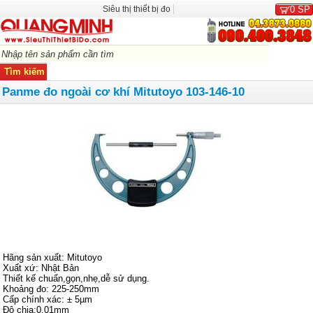
Siêu thị thiết bị đo
0
SP
Panme đo ngoài cơ khí Mitutoyo 103-146-10
Hãng sản xuất: Mitutoyo
Xuất xứ: Nhật Bản
Thiết kế chuẩn,gọn,nhẹ,dễ sử dụng.
Khoảng đo: 225-250mm
Cấp chính xác: ± 5µm
Độ chia:0.01mm